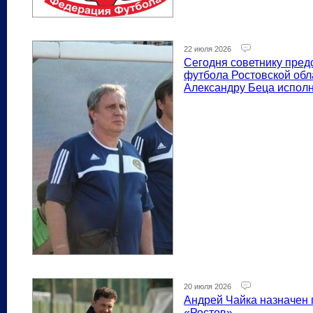
22 июля 2026
Сегодня советнику пре
футбола Ростовской об
Александру Беца исполн
20 июля 2026
Андрей Чайка назначен
«Ростов»