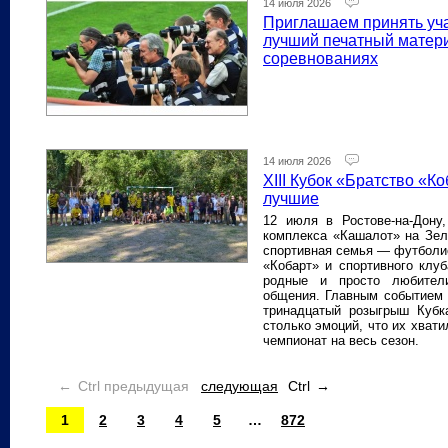
14 июля 2026
Приглашаем принять уча
лучший печатный матер
соревнованиях
14 июля 2026
XIII Кубок «Братство «К
лучшие
12 июля в Ростове‑на‑Дону,
комплекса «Кашалот» на Зел
спортивная семья — футболи
«Кобарт» и спортивного клуб
родные и просто любител
общения. Главным событием 
тринадцатый розыгрыш Кубк
столько эмоций, что их хват
чемпионат на весь сезон.
←
Ctrl предыдущая
следующая
Ctrl
→
1
2
3
4
5
…
872