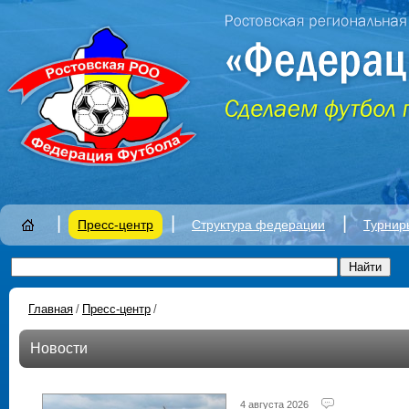
|
|
|
Пресс-центр
Структура федерации
Турнир
Главная
/
Пресс-центр
/
Новости
4 августа 2026