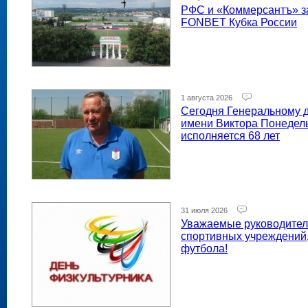
РФС и «Коммерсантъ» за
FONBET Кубка России
1 августа 2026
Сегодня Генеральному 
имени Виктора Понедел
исполняется 68 лет
31 июля 2026
Уважаемые руководител
спортивных учреждений,
футбола!