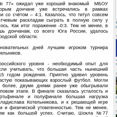
№ 77» ожидал уже хороший знакомый МБОУ
торым дончане уже встречались в рамках
и со счётом – 4:1. Казалось, что титул совсем
атчевым раскладам сыграть в полную силу у
сь. Как итог поражение -0:3. Тем не менее, в
шь дончанам, со всего Юга России, удалось
родской области.
новательных дней лучшим игроком турнира
ельников.
российского уровня - необходимый опыт для
сли учитывать, что большая часть нынешний
15 годом рождения. Приятно удивил уровень
ачастую показывающих взрослый футбол. Могли
м более, двумя днями ранее уже обыгрывали
пповом этапе. В финале сказалась усталость и
ртьфинале и полуфинале большая нагрузка
ладислава Котельникова, и к решающей игре
м и физической утомленностью. Тем не менее,
аем как большой успех. Считаю, Шокла №77