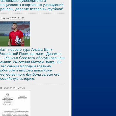
Уважаемые руководители и
специалисты спортивных учреждений,
тренеры, дорогие ветераны футбола!
31 июля 2026, 11:52
Матч первого тура Альфа-Банк
Российской Премьер-лиги «Динамо»
— «Крылья Советов» обслуживал наш
земляк, 24-летний Матвей Заика. Он
стал самым молодым главным
арбитром в высшем дивизионе
отечественного футбола за всю его
российскую историю.
30 июля 2026, 22:26