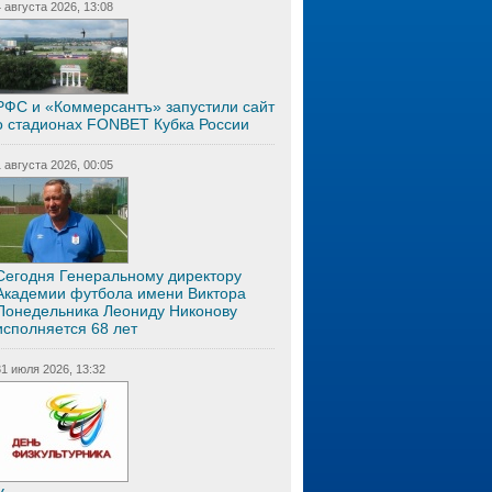
4 августа 2026, 13:08
РФС и «Коммерсантъ» запустили сайт
о стадионах FONBET Кубка России
1 августа 2026, 00:05
Сегодня Генеральному директору
Академии футбола имени Виктора
Понедельника Леониду Никонову
исполняется 68 лет
31 июля 2026, 13:32