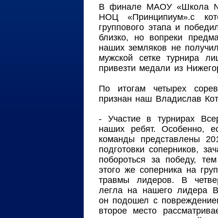
В финале МАОУ «Школа 
НОЦ «Принципиум».с ко
группового этапа и победил
близко, но вопреки предм
наших земляков не получило
мужской сетке турнира ли
привезти медали из Нижего
По итогам четырех сорев
признан наш Владислав Кот
- Участие в турнирах Все
наших ребят. Особенно, е
команды представлены 20
подготовки соперников, з
побороться за победу, те
этого же соперника на гру
травмы лидеров. В четве
легла на нашего лидера В
он подошел с повреждение
второе место рассматрив