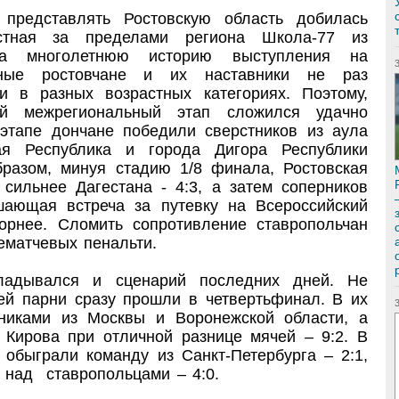
 представлять Ростовскую область добилась
стная за пределами региона Школа-77 из
 За многолетнюю историю выступления на
юные ростовчане и их наставники не раз
 в разных возрастных категориях. Поэтому,
ый межрегиональный этап сложился удачно
 этапе дончане победили сверстников из аула
кая Республика и города Дигора Республики
бразом, минуя стадию 1/8 финала, Ростовская
 сильнее Дагестана - 4:3, а затем соперников
шающая встреча за путевку на Всероссийский
орнее. Сломить сопротивление ставропольчан
ематчевых пенальти.
ладывался и сценарий последних дней. Не
ей парни сразу прошли в четвертьфинал. В их
никами из Москвы и Воронежской области, а
 Кирова при отличной разнице мячей – 9:2. В
 обыграли команду из Санкт-Петербурга – 2:1,
 над ставропольцами – 4:0.