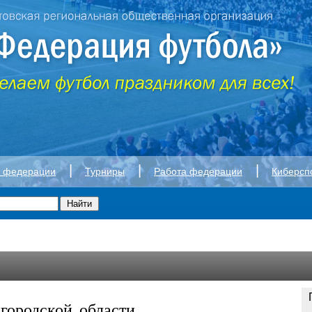
|
|
|
а федерации
Турниры
Работа федерации
Киберсп
городской области