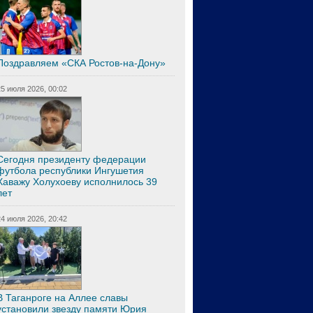
Поздравляем «СКА Ростов-на-Дону»
25 июля 2026, 00:02
Сегодня президенту федерации
футбола республики Ингушетия
Хаважу Холухоеву исполнилось 39
лет
24 июля 2026, 20:42
В Таганроге на Аллее славы
установили звезду памяти Юрия