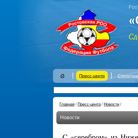
|
|
Пресс-центр
Структур
Главная
/
Пресс-центр
/
Новости
/
Новости
C «серебром» из Ниже