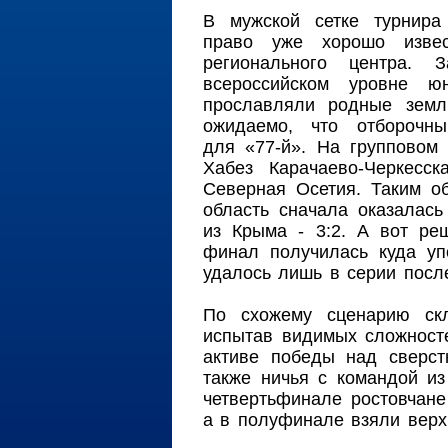
В мужской сетке турнира
право уже хорошо изве
регионального центра.
всероссийском уровне 
прославляли родные земли
ожидаемо, что отборочн
для «77-й». На групповом
Хабез Карачаево-Черкесс
Северная Осетия. Таким о
область сначала оказалась
из Крыма - 3:2. А вот ре
финал получилась куда уп
удалось лишь в серии посл
По схожему сценарию ск
испытав видимых сложност
активе победы над сверст
также ничья с командой из
четвертьфинале ростовчане
а в полуфинале взяли верх