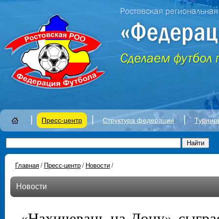
|
|
|
Пресс-центр
Структура федерации
Турнир
Главная
/
Пресс-центр
/
Новости
/
Новости
«Нахичевань-на-Дону» сыграе