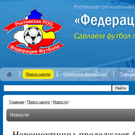
|
|
|
Пресс-центр
Структура федерации
Турнир
Главная
/
Пресс-центр
/
Новости
/
Новости
Новошохтинцы продолжают б