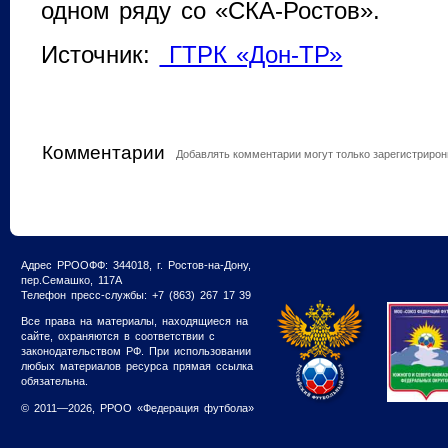
одном ряду со «СКА-Ростов».
Источник:
ГТРК «Дон-ТР»
Комментарии
Добавлять комментарии могут только зарегистриро
Адрес РРООФФ: 344018, г. Ростов-на-Дону,
пер.Семашко, 117А
Телефон пресс-службы: +7 (863) 267 17 39
Все права на материалы, находящиеся на
сайте, охраняются в соответствии с
законодательством РФ. При использовании
любых материалов ресурса прямая ссылка
обязательна.
© 2011—2026, РРОО «Федерация футбола»