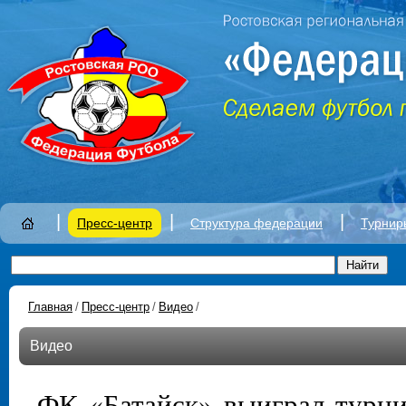
|
|
|
Пресс-центр
Структура федерации
Турнир
Главная
/
Пресс-центр
/
Видео
/
Видео
ФК «Батайск» выиграл турн